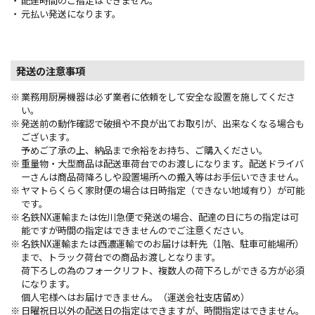
配達時間のご指定はできません。
元払い発送になります。
発送の注意事項
業務用厨房機器は必ず業者に依頼をして安全な設置を施してくださ
い。
発送前の動作確認で破損や不良が出てお取引が、出来なくなる場合も
ございます。
予めご了承の上、納品まで余裕をお持ち、ご購入ください。
重量物・大型商品は配送車荷台でのお渡しになります。配送ドライバ
ーさんは商品荷降ろしや設置場所への搬入等はお手伝いできません。
ヤマトらくらく家財便の場合は日時指定（できない地域有り）が可能
です。
名鉄NX運輸または佐川急便で発送の場合、配達の日にちの指定は可
能ですが時間の指定はできませんのでご注意ください。
名鉄NX運輸または西濃運輸でのお届けは軒先（1階、駐車可能場所）
まで、トラック荷台での商品お渡しとなります。
荷下ろしの為のフォークリフト、複数人の荷下ろしができる方が必須
になります。
個人宅様へはお届けできません。（運送会社支店留め）
日曜祝日以外の配送日の指定はできますが、時間指定はできません。