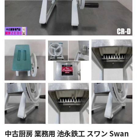
中古厨房 業務用 池永鉄工 スワン Swan