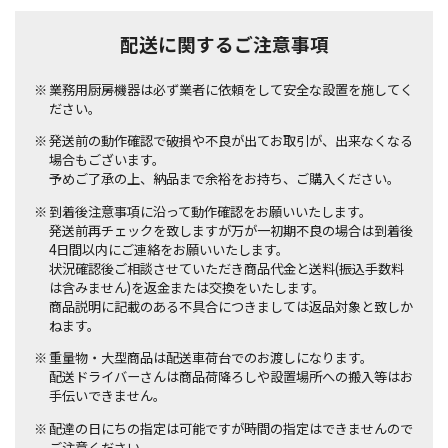
配送に関するご注意事項
業務用厨房機器は必ず業者に依頼をして安全な設置を施してく
ださい。
発送前の動作確認で破損や不良が出てお取引が、出来なくなる
場合もございます。
予めご了承の上、納品まで余裕をお持ち、ご購入ください。
到着後注意事項に沿って動作確認をお願いいたします。
発送前再チェックを致しますが万が一初期不良の場合は到着後
4日間以内にご連絡をお願いいたします。
状況確認後ご相談させていただき商品代金と送料(振込手数料
は含みません)を返金または交換をいたします。
商品説明に記載のある不具合につきましては返品対象と致しか
ねます。
重量物・大型商品は配送車荷台でのお渡しになります。
配送ドライバーさんは商品荷降ろしや設置場所への搬入等はお
手伝いできません。
配達の日にちの指定は可能ですが時間の指定はできませんので
ご注意ください。