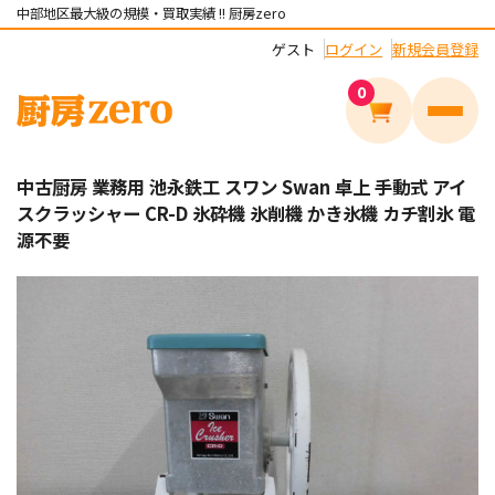
中部地区最大級の規模・買取実績 !! 厨房zero
ゲスト
ログイン
新規会員登録
0
メニュ
中古厨房 業務用 池永鉄工 スワン Swan 卓上 手動式 アイ
スクラッシャー CR-D 氷砕機 氷削機 かき氷機 カチ割氷 電
源不要