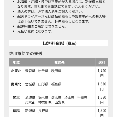
北海道・沖縄・各中継営業所が入る場合は、別途御見積と
なります。当社までお電話にてお問い合わせください。
法人の方は、必ず法人名をご記入ください。
配送ドライバーさんは商品荷降ろしや設置場所への搬入等
はお手伝いできません。軒先降ろしとなります。
配達時間のご指定はできません。
元払い発送になります。
【送料料金表】(税込)
佐川急便での発送
地域
発送先
送料
北東北
青森県
岩手県
秋田県
1,740
円
南東北
宮城県
山形県
福島県
1,630
円
関東
茨城県
栃木県
群馬県
埼玉県
千葉県
1,520
東京都
神奈川県
山梨県
円
信越
新潟県
長野県
1,520
円