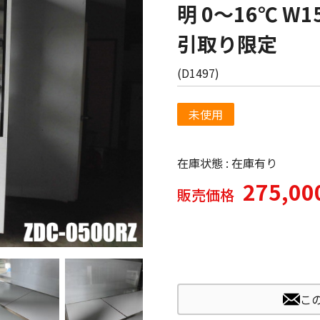
明 0〜16℃ W1
引取り限定
(
D1497
)
未使用
在庫状態 : 在庫有り
275,0
販売価格
こ