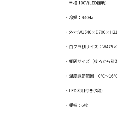
単相 100V(LED照明)
・冷媒：R404a
・外寸:W1540×D700×H2
・白プラ棚サイズ：W475×D
・棚間サイズ（後ろから計測）：
・温度調節範囲：0℃〜16
・LED照明付き(3段)
・棚板：6枚