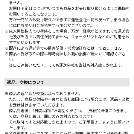
ません。
お届け予定日には日中いつでも商品をお受け取り頂けるようご準備を
お願いすることになります。
万が一商品のお受け取りができずに運送会社へ持ち戻ってしまう場合
には持ち戻り料金が発生する場合がございます。
成人男性数人での荷降ろしの場合、万が一怪我などをされても運送会
社及び当方では責任が持てません。フォークリフトなどのご利用をお
すすめいたします。
配送による遅延等での損害賠償・営業保証などは一切致しません。
商品お受け取りの際は即時開梱し外観の損傷が無いかご確認くださ
い。
後日ご連絡いただきましても運送会社も当社も対応致しかねます。
返品、交換について
商品の返品及び交換は承っておりません。
ただし、商品の欠陥や不良など当社原因による場合には、返品・交換
を受け付けさせていただきます。
商品到着後、4日間以内にお電話ください。（外観的損傷につきまし
ては、商品到着日、即日のみの対応となります）
それ以降ですと対応致しかねますので、ご了承頂きますようお願いい
たします。
発送前再チェックを致しますが万が一初期不良の場合は到着後4日間