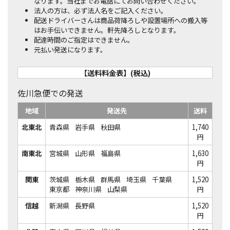
なります。当社までお電話にてお問い合わせください。
法人の方は、必ず法人名をご記入ください。
配送ドライバーさんは商品荷降ろしや設置場所への搬入等
はお手伝いできません。軒先降ろしとなります。
配達時間のご指定はできません。
元払い発送になります。
【送料料金表】(税込)
佐川急便での発送
地域
発送先
送料
北東北
青森県
岩手県
秋田県
1,740
円
南東北
宮城県
山形県
福島県
1,630
円
関東
茨城県
栃木県
群馬県
埼玉県
千葉県
1,520
東京都
神奈川県
山梨県
円
信越
新潟県
長野県
1,520
円