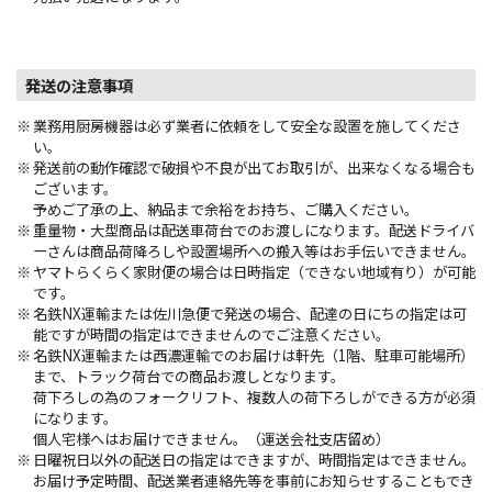
発送の注意事項
業務用厨房機器は必ず業者に依頼をして安全な設置を施してくださ
い。
発送前の動作確認で破損や不良が出てお取引が、出来なくなる場合も
ございます。
予めご了承の上、納品まで余裕をお持ち、ご購入ください。
重量物・大型商品は配送車荷台でのお渡しになります。配送ドライバ
ーさんは商品荷降ろしや設置場所への搬入等はお手伝いできません。
ヤマトらくらく家財便の場合は日時指定（できない地域有り）が可能
です。
名鉄NX運輸または佐川急便で発送の場合、配達の日にちの指定は可
能ですが時間の指定はできませんのでご注意ください。
名鉄NX運輸または西濃運輸でのお届けは軒先（1階、駐車可能場所）
まで、トラック荷台での商品お渡しとなります。
荷下ろしの為のフォークリフト、複数人の荷下ろしができる方が必須
になります。
個人宅様へはお届けできません。（運送会社支店留め）
日曜祝日以外の配送日の指定はできますが、時間指定はできません。
お届け予定時間、配送業者連絡先等を事前にお知らせすることもでき