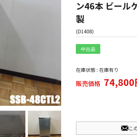
ン46本 ビール
製
(
D1408
)
中古品
在庫状態 : 在庫有り
74,80
販売価格
こ