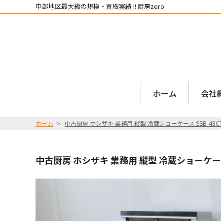
中部地区最大級の規模・買取実績 !! 厨房zero
ホーム
会社
ホーム
中古厨房 ホシザキ 業務用 縦型 冷蔵ショーケース SSB-48CT
中古厨房 ホシザキ 業務用 縦型 冷蔵ショーケース S