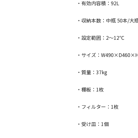
・有効内容積：92L
・収納本数：中瓶 50本/大瓶
・設定範囲：2〜12℃
・サイズ：W490×D460×H
・質量：37kg
・棚板：1枚
・フィルター：1枚
・受け皿：1個