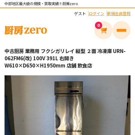
中部地区最大級の規模・買取実績 !! 厨房zero
ゲスト
ログイン
新規会員登録
0
メニュ
中古厨房 業務用 フクシガリレイ 縦型 ２面 冷凍庫 URN-
062FM6(改) 100V 391L 右開き
W610×D650×H1950mm 店舗 飲食店