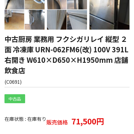
中古厨房 業務用 フクシガリレイ 縦型 ２
面 冷凍庫 URN-062FM6(改) 100V 391L
右開き W610×D650×H1950mm 店舗
飲食店
(
C0691
)
中古品
在庫状態 : 在庫有り
71,500円
販売価格