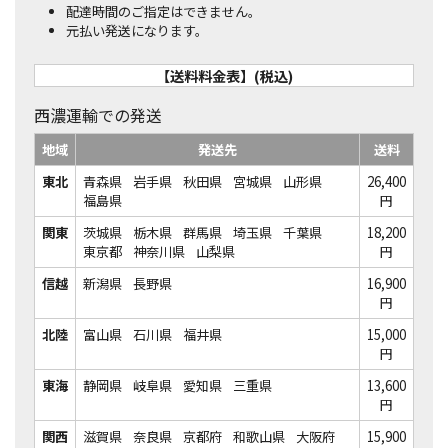
配達時間のご指定はできません。
元払い発送になります。
【送料料金表】(税込)
西濃運輸での発送
地域
発送先
送料
東北
青森県
岩手県
秋田県
宮城県
山形県
26,400
福島県
円
関東
茨城県
栃木県
群馬県
埼玉県
千葉県
18,200
東京都
神奈川県
山梨県
円
信越
新潟県
長野県
16,900
円
北陸
富山県
石川県
福井県
15,000
円
東海
静岡県
岐阜県
愛知県
三重県
13,600
円
関西
滋賀県
奈良県
京都府
和歌山県
大阪府
15,900