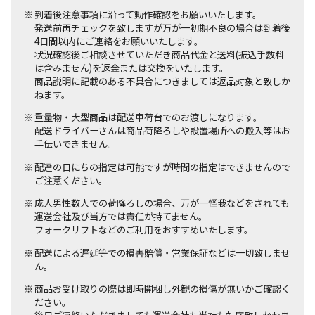
到着後注意事項に沿って動作確認をお願いいたします。
発送前再チェックを致しますが万が一初期不良の場合は到着後
4日間以内にご連絡をお願いいたします。
状況確認後ご相談させていただき商品代金と送料(振込手数料
は含みません)を返金または交換をいたします。
商品説明に記載のある不具合につきましては返品対象と致しか
ねます。
重量物・大型商品は配送車荷台でのお渡しになります。
配送ドライバーさんは商品荷降ろしや設置場所への搬入等はお
手伝いできません。
配達の日にちの指定は可能ですが時間の指定はできませんので
ご注意ください。
成人男性数人での荷降ろしの場合、万が一怪我などをされても
運送会社及び当方では責任が持てません。
フォークリフトなどのご利用をおすすめいたします。
配送による遅延等での損害賠償・営業保証などは一切致しませ
ん。
商品お受け取りの際は即時開梱し外観の損傷が無いかご確認く
ださい。