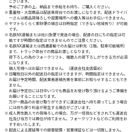
ございます。
予めご了承の上、納品まで余裕をお持ち、ご購入ください。
重量物・大型商品は配送車荷台でのお渡しになります。配送ドライバ
ーさんは商品荷降ろしや設置場所への搬入等はお手伝いできません。
ヤマトらくらく家財便の場合は日時指定（できない地域有り）が可能
です。
名鉄NX運輸または佐川急便で発送の場合、配達の日にちの指定は可
能ですが時間の指定はできませんのでご注意ください。
名鉄NX運輸または西濃運輸でのお届けは軒先（1階、駐車可能場所）
まで、トラック荷台での商品お渡しとなります。
荷下ろしの為のフォークリフト、複数人の荷下ろしができる方が必須
になります。
個人宅様へはお届けできません。（運送会社支店留め）
日曜祝日以外の配送日の指定はできますが、時間指定はできません。
お届け予定時間、配送業者連絡先等を事前にお知らせすることもでき
ません。
お届け予定日には日中いつでも商品をお受け取り頂けるようご準備を
お願いすることになります。
万が一商品のお受け取りができずに運送会社へ持ち戻ってしまう場合
には持ち戻り料金が発生する場合がございます。
成人男性数人での荷降ろしの場合、万が一怪我などをされても運送会
社及び当方では責任が持てません。フォークリフトなどのご利用をお
すすめいたします。
配送による遅延等での損害賠償・営業保証などは一切致しません。