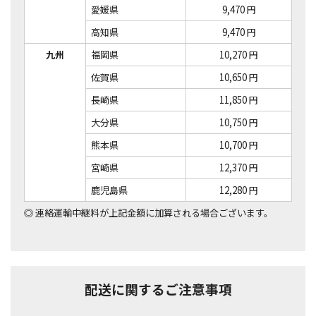
愛媛県
9,470 円
高知県
9,470 円
九州
福岡県
10,270 円
佐賀県
10,650 円
長崎県
11,850 円
大分県
10,750 円
熊本県
10,700 円
宮崎県
12,370 円
鹿児島県
12,280 円
◎
連絡運輸中継料が上記金額に加算される場合ございます。
配送に関するご注意事項