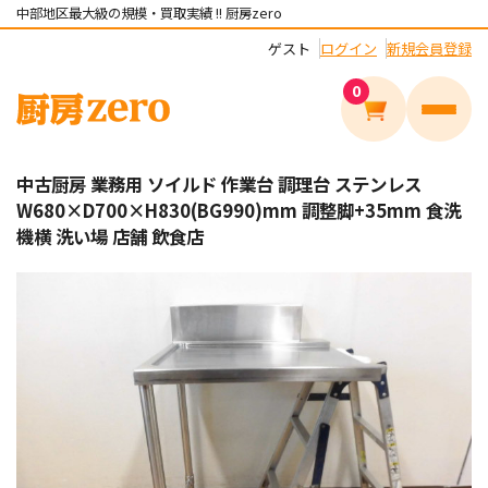
中部地区最大級の規模・買取実績 !! 厨房zero
ゲスト
ログイン
新規会員登録
0
メニュ
中古厨房 業務用 ソイルド 作業台 調理台 ステンレス
W680×D700×H830(BG990)mm 調整脚+35mm 食洗
機横 洗い場 店舗 飲食店