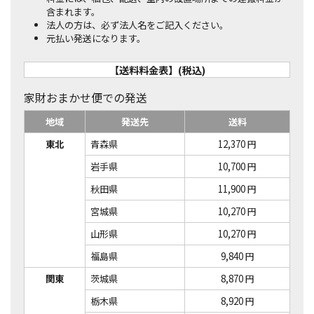
含まれます。
法人の方は、必ず法人名をご記入ください。
元払い発送になります。
【送料料金表】(税込)
家財おまかせ便での発送
地域
発送先
送料
東北
青森県
12,370 円
岩手県
10,700 円
秋田県
11,900 円
宮城県
10,270 円
山形県
10,270 円
福島県
9,840 円
関東
茨城県
8,870 円
栃木県
8,920 円