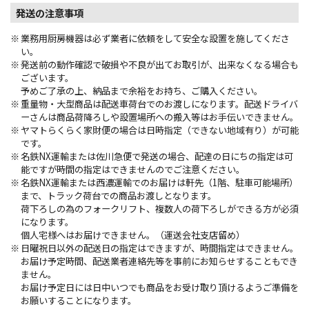
発送の注意事項
業務用厨房機器は必ず業者に依頼をして安全な設置を施してくださ
い。
発送前の動作確認で破損や不良が出てお取引が、出来なくなる場合も
ございます。
予めご了承の上、納品まで余裕をお持ち、ご購入ください。
重量物・大型商品は配送車荷台でのお渡しになります。配送ドライバ
ーさんは商品荷降ろしや設置場所への搬入等はお手伝いできません。
ヤマトらくらく家財便の場合は日時指定（できない地域有り）が可能
です。
名鉄NX運輸または佐川急便で発送の場合、配達の日にちの指定は可
能ですが時間の指定はできませんのでご注意ください。
名鉄NX運輸または西濃運輸でのお届けは軒先（1階、駐車可能場所）
まで、トラック荷台での商品お渡しとなります。
荷下ろしの為のフォークリフト、複数人の荷下ろしができる方が必須
になります。
個人宅様へはお届けできません。（運送会社支店留め）
日曜祝日以外の配送日の指定はできますが、時間指定はできません。
お届け予定時間、配送業者連絡先等を事前にお知らせすることもでき
ません。
お届け予定日には日中いつでも商品をお受け取り頂けるようご準備を
お願いすることになります。