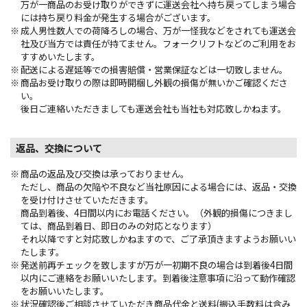
万が一商品のお受け取りができずに運送会社へ持ち戻ってしまう場合
には持ち戻り料金が発生する場合がございます。
成人男性数人での荷降ろしの場合、万が一怪我などをされても運送会
社及び当方では責任が持てません。フォークリフトなどのご利用をお
すすめいたします。
配送による遅延等での損害賠償・営業保証などは一切致しません。
商品お受け取りの際は即時開梱し外観の損傷が無いかご確認くださ
い。
後日ご連絡いただきましても運送会社も当社も対応致しかねます。
返品、交換について
商品の返品及び交換は承っておりません。
ただし、商品の欠陥や不良など当社原因による場合には、返品・交換
を受け付けさせていただきます。
商品到着後、4日間以内にお電話ください。（外観的損傷につきまし
ては、商品到着日、即日のみの対応となります）
それ以降ですと対応致しかねますので、ご了承頂きますようお願いい
たします。
発送前再チェックを致しますが万が一初期不良の場合は到着後4日間
以内にご連絡をお願いいたします。到着後注意事項に沿って動作確認
をお願いいたします。
状況確認後ご相談させていただき商品代金と送料(振込手数料は含み