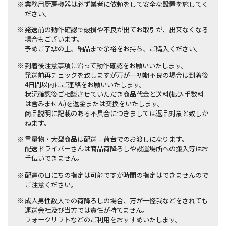
業務用厨房機器は必ず業者に依頼をして安全な設置を施してく
ださい。
発送前の動作確認で破損や不良が出てお取引が、出来なくなる
場合もございます。
予めご了承の上、納品まで余裕をお持ち、ご購入ください。
到着後注意事項に沿って動作確認をお願いいたします。
発送前再チェックを致しますが万が一初期不良の場合は到着後
4日間以内にご連絡をお願いいたします。
状況確認後ご相談させていただき商品代金と送料(振込手数料
は含みません)を返金または交換をいたします。
商品説明に記載のある不具合につきましては返品対象と致しか
ねます。
重量物・大型商品は配送車荷台でのお渡しになります。
配送ドライバーさんは商品荷降ろしや設置場所への搬入等はお
手伝いできません。
配達の日にちの指定は可能ですが時間の指定はできませんので
ご注意ください。
成人男性数人での荷降ろしの場合、万が一怪我などをされても
運送会社及び当方では責任が持てません。
フォークリフトなどのご利用をおすすめいたします。