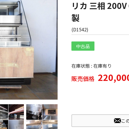
リカ 三相 200V 
製
(
D1542
)
中古品
在庫状態 : 在庫有り
220,0
販売価格
こ