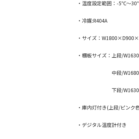
・温度設定範囲：-5℃〜30
・冷媒:R404A
・サイズ：W1800×D900×
・棚板サイズ：上段/W1630
中段/W1680×D2
下段/W1630×D5
・庫内灯付き(上段/ピンク色
・デジタル温度計付き