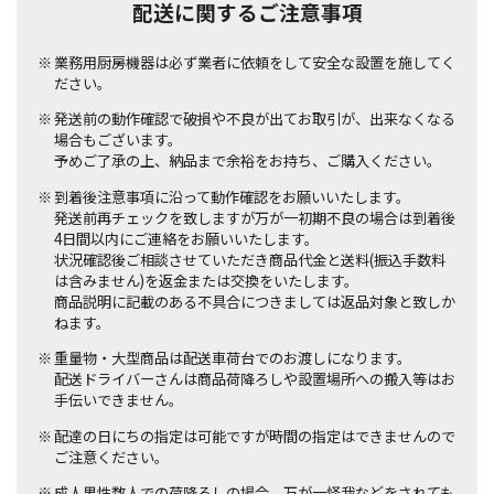
配送に関するご注意事項
業務用厨房機器は必ず業者に依頼をして安全な設置を施してく
ださい。
発送前の動作確認で破損や不良が出てお取引が、出来なくなる
場合もございます。
予めご了承の上、納品まで余裕をお持ち、ご購入ください。
到着後注意事項に沿って動作確認をお願いいたします。
発送前再チェックを致しますが万が一初期不良の場合は到着後
4日間以内にご連絡をお願いいたします。
状況確認後ご相談させていただき商品代金と送料(振込手数料
は含みません)を返金または交換をいたします。
商品説明に記載のある不具合につきましては返品対象と致しか
ねます。
重量物・大型商品は配送車荷台でのお渡しになります。
配送ドライバーさんは商品荷降ろしや設置場所への搬入等はお
手伝いできません。
配達の日にちの指定は可能ですが時間の指定はできませんので
ご注意ください。
成人男性数人での荷降ろしの場合、万が一怪我などをされても