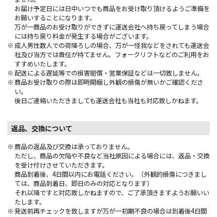
お届け予定日には日中いつでも商品をお受け取り頂けるようご準備を
お願いすることになります。
万が一商品のお受け取りができずに運送会社へ持ち戻ってしまう場合
には持ち戻り料金が発生する場合がございます。
成人男性数人での荷降ろしの場合、万が一怪我などをされても運送会
社及び当方では責任が持てません。フォークリフトなどのご利用をお
すすめいたします。
配送による遅延等での損害賠償・営業保証などは一切致しません。
商品お受け取りの際は即時開梱し外観の損傷が無いかご確認くださ
い。
後日ご連絡いただきましても運送会社も当社も対応致しかねます。
返品、交換について
商品の返品及び交換は承っておりません。
ただし、商品の欠陥や不良など当社原因による場合には、返品・交換
を受け付けさせていただきます。
商品到着後、4日間以内にお電話ください。（外観的損傷につきまし
ては、商品到着日、即日のみの対応となります）
それ以降ですと対応致しかねますので、ご了承頂きますようお願いい
たします。
発送前再チェックを致しますが万が一初期不良の場合は到着後4日間