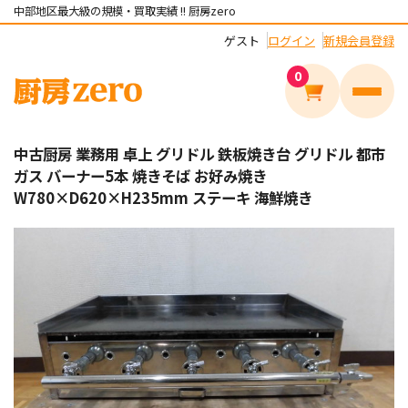
中部地区最大級の規模・買取実績 !! 厨房zero
ゲスト
ログイン
新規会員登録
0
メニュ
中古厨房 業務用 卓上 グリドル 鉄板焼き台 グリドル 都市
ガス バーナー5本 焼きそば お好み焼き
W780×D620×H235mm ステーキ 海鮮焼き