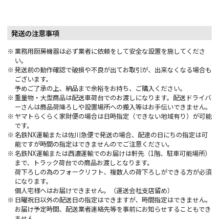
発送の注意事項
業務用厨房機器は必ず業者に依頼をして安全な設置を施してくださ
い。
発送前の動作確認で破損や不良が出てお取引が、出来なくなる場合も
ございます。
予めご了承の上、納品まで余裕をお持ち、ご購入ください。
重量物・大型商品は配送車荷台でのお渡しになります。配送ドライバ
ーさんは商品荷降ろしや設置場所への搬入等はお手伝いできません。
ヤマトらくらく家財便の場合は日時指定（できない地域有り）が可能
です。
名鉄NX運輸または佐川急便で発送の場合、配達の日にちの指定は可
能ですが時間の指定はできませんのでご注意ください。
名鉄NX運輸または西濃運輸でのお届けは軒先（1階、駐車可能場所）
まで、トラック荷台での商品お渡しとなります。
荷下ろしの為のフォークリフト、複数人の荷下ろしができる方が必須
になります。
個人宅様へはお届けできません。（運送会社支店留め）
日曜祝日以外の配送日の指定はできますが、時間指定はできません。
お届け予定時間、配送業者連絡先等を事前にお知らせすることもでき
ません。