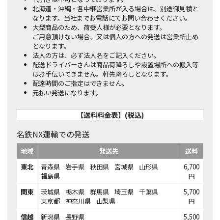
北海道・沖縄・各中継営業所が入る場合は、別途御見積と
なります。当社までお電話にてお問い合わせください。
大型商品のため、荷受人様が必要となります。
ご用意頂けない場合、又は個人の方への発送は営業所止め
となります。
法人の方は、必ず法人名をご記入ください。
配送ドライバーさんは商品荷降ろしや設置場所への搬入等
はお手伝いできません。軒先降ろしとなります。
配達時間のご指定はできません。
元払い発送になります。
【送料料金表】(税込)
名鉄NX運輸での発送
地域
発送先
送料
東北
青森県
岩手県
秋田県
宮城県
山形県
6,700
福島県
円
関東
茨城県
栃木県
群馬県
埼玉県
千葉県
5,700
東京都
神奈川県
山梨県
円
信越
新潟県
長野県
5,500