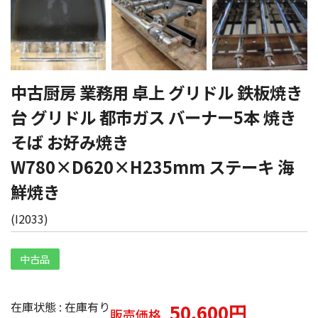
中古厨房 業務用 卓上 グリドル 鉄板焼き
台 グリドル 都市ガス バーナー5本 焼き
そば お好み焼き
W780×D620×H235mm ステーキ 海
鮮焼き
(
I2033
)
中古品
在庫状態 : 在庫有り
50,600円
販売価格