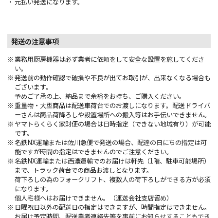
元払い発送になります。
発送の注意事項
業務用厨房機器は必ず業者に依頼をして安全な設置を施してくださ
い。
発送前の動作確認で破損や不良が出てお取引が、出来なくなる場合も
ございます。
予めご了承の上、納品まで余裕をお持ち、ご購入ください。
重量物・大型商品は配送車荷台でのお渡しになります。配送ドライバ
ーさんは商品荷降ろしや設置場所への搬入等はお手伝いできません。
ヤマトらくらく家財便の場合は日時指定（できない地域有り）が可能
です。
名鉄NX運輸または佐川急便で発送の場合、配達の日にちの指定は可
能ですが時間の指定はできませんのでご注意ください。
名鉄NX運輸または西濃運輸でのお届けは軒先（1階、駐車可能場所）
まで、トラック荷台での商品お渡しとなります。
荷下ろしの為のフォークリフト、複数人の荷下ろしができる方が必須
になります。
個人宅様へはお届けできません。（運送会社支店留め）
日曜祝日以外の配送日の指定はできますが、時間指定はできません。
お届け予定時間、配送業者連絡先等を事前にお知らせすることもでき