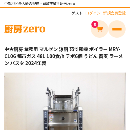
中部地区最大級の規模・買取実績 !! 厨房zero
ゲスト
ログイン
新規会員登録
0
メニュ
中古厨房 業務用 マルゼン 涼厨 茹で麺機 ボイラー MRY-
CL06 都市ガス 48L 100食/h テボ6個 うどん 蕎麦 ラーメ
ン パスタ 2024年製