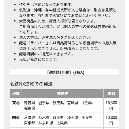
代引きは不可となっております。
北海道・沖縄・各中継営業所が入る場合は、別途御見積と
なります。当社までお電話にてお問い合わせください。
大型商品のため、荷受人様が必要となります。
ご用意頂けない場合、又は個人の方への発送は営業所止め
となります。
法人の方は、必ず法人名をご記入ください。
配送ドライバーさんは商品荷降ろしや設置場所への搬入等
はお手伝いできません。軒先降ろしとなります。
配達時間のご指定はできません。
元払い発送になります。
【送料料金表】(税込)
名鉄NX運輸での発送
地域
発送先
送料
東北
青森県
岩手県
秋田県
宮城県
山形県
16,500
福島県
円
関東
茨城県
栃木県
群馬県
埼玉県
千葉県
10,000
東京都
神奈川県
山梨県
円