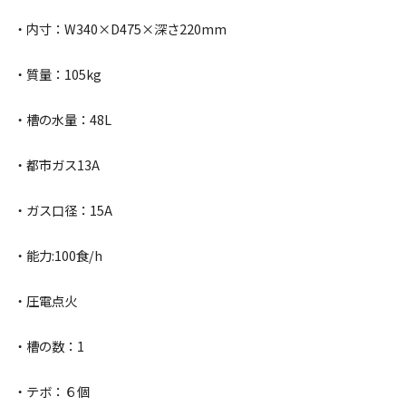
・内寸：W340×D475×深さ220mm
・質量：105kg
・槽の水量：48L
・都市ガス13A
・ガス口径：15A
・能力:100食/h
・圧電点火
・槽の数：1
・テボ：６個