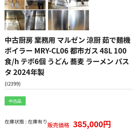
中古厨房 業務用 マルゼン 涼厨 茹で麺機
ボイラー MRY-CL06 都市ガス 48L 100
食/h テボ6個 うどん 蕎麦 ラーメン パス
タ 2024年製
(
I2399
)
中古品
在庫状態 : 在庫有り
385,000円
販売価格