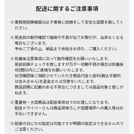
配送に関するご注意事項
業務用厨房機器は必ず業者に依頼をして安全な設置を施してく
ださい。
発送前の動作確認で破損や不良が出てお取引が、出来なくなる
場合もございます。
予めご了承の上、納品まで余裕をお持ち、ご購入ください。
到着後注意事項に沿って動作確認をお願いいたします。
発送前再チェックを致しますが万が一初期不良の場合は到着後
4日間以内にご連絡をお願いいたします。
状況確認後ご相談させていただき商品代金と送料(振込手数料
は含みません)を返金または交換をいたします。
商品説明に記載のある不具合につきましては返品対象と致しか
ねます。
重量物・大型商品は配送車荷台でのお渡しになります。
配送ドライバーさんは商品荷降ろしや設置場所への搬入等はお
手伝いできません。
配達の日にちの指定は可能ですが時間の指定はできませんので
ご注意ください。