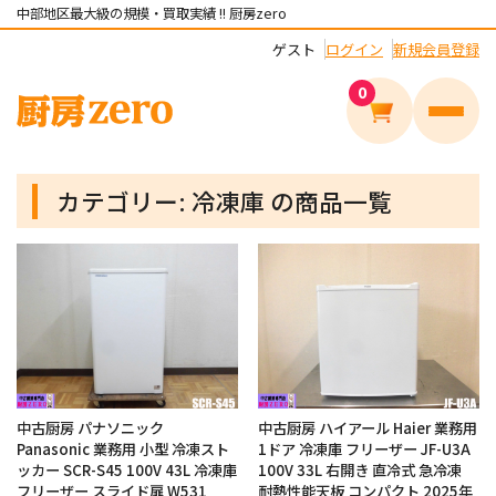
中部地区最大級の規模・買取実績 !! 厨房zero
ゲスト
ログイン
新規会員登録
0
メニュ
カテゴリー:
冷凍庫
の商品一覧
中古厨房 パナソニック
中古厨房 ハイアール Haier 業務用
Panasonic 業務用 小型 冷凍スト
1ドア 冷凍庫 フリーザー JF-U3A
ッカー SCR-S45 100V 43L 冷凍庫
100V 33L 右開き 直冷式 急冷凍
フリーザー スライド扉 W531
耐熱性能天板 コンパクト 2025年