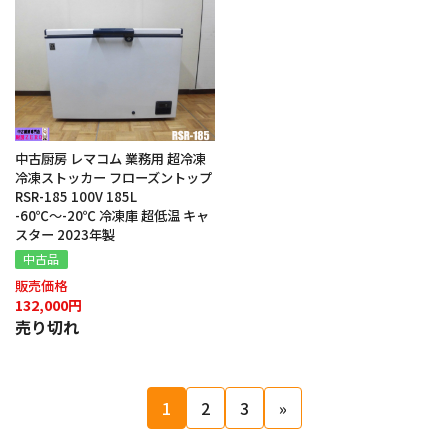
中古厨房 レマコム 業務用 超冷凍
冷凍ストッカー フローズントップ
RSR-185 100V 185L
-60℃〜-20℃ 冷凍庫 超低温 キャ
スター 2023年製
中古品
販売価格
132,000円
売り切れ
投
1
2
3
»
稿