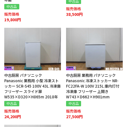
中古品
中古品
販売価格
38,500円
販売価格
19,800円
中古厨房 パナソニック
中古厨房 業務用 パナソニック
Panasonic 業務用 小型 冷凍スト
Panasonic 冷凍ストッカー NR-
ッカー SCR-S45 100V 43L 冷凍庫
FC22FA-W 100V 215L 庫内灯付
フリーザー スライド扉
冷凍庫 フリーザー 上開き
W535×D320×H865m 2018年
W743×D662×H901mm
中古品
中古品
販売価格
販売価格
24,200円
27,500円