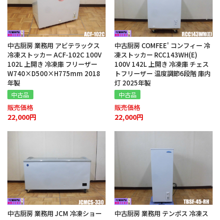
中古厨房 業務用 アビテラックス
中古厨房 COMFEE' コンフィー 冷
冷凍ストッカー ACF-102C 100V
凍ストッカー RCC143WH(E)
102L 上開き 冷凍庫 フリーザー
100V 142L 上開き 冷凍庫 チェス
W740×D500×H775mm 2018
トフリーザー 温度調節6段階 庫内
年製
灯 2025年製
中古品
中古品
販売価格
販売価格
22,000円
22,000円
中古厨房 業務用 JCM 冷凍ショー
中古厨房 業務用 テンポス 冷凍ス