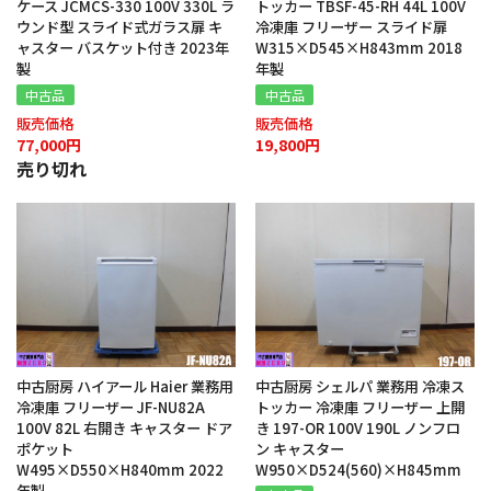
ケース JCMCS-330 100V 330L ラ
トッカー TBSF-45-RH 44L 100V
ウンド型 スライド式ガラス扉 キ
冷凍庫 フリーザー スライド扉
ャスター バスケット付き 2023年
W315×D545×H843mm 2018
製
年製
中古品
中古品
販売価格
販売価格
77,000円
19,800円
売り切れ
中古厨房 ハイアール Haier 業務用
中古厨房 シェルパ 業務用 冷凍ス
冷凍庫 フリーザー JF-NU82A
トッカー 冷凍庫 フリーザー 上開
100V 82L 右開き キャスター ドア
き 197-OR 100V 190L ノンフロ
ポケット
ン キャスター
W495×D550×H840mm 2022
W950×D524(560)×H845mm
年製