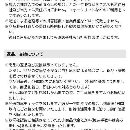
成人男性数人での荷降ろしの場合、万が一怪我などをされても運送会
社及び当方では責任が持てません。フォークリフトなどのご利用をお
すすめいたします。
配送による遅延等での損害賠償・営業保証などは一切致しません。
商品お受け取りの際は即時開梱し外観の損傷が無いかご確認くださ
い。
後日ご連絡いただきましても運送会社も当社も対応致しかねます。
返品、交換について
商品の返品及び交換は承っておりません。
ただし、商品の欠陥や不良など当社原因による場合には、返品・交換
を受け付けさせていただきます。
商品到着後、4日間以内にお電話ください。（外観的損傷につきまし
ては、商品到着日、即日のみの対応となります）
それ以降ですと対応致しかねますので、ご了承頂きますようお願いい
たします。
発送前再チェックを致しますが万が一初期不良の場合は到着後4日間
以内にご連絡をお願いいたします。到着後注意事項に沿って動作確認
をお願いいたします。
状況確認後ご相談させていただき商品代金と送料(振込手数料は含み
ません)を返金または交換をいたします。