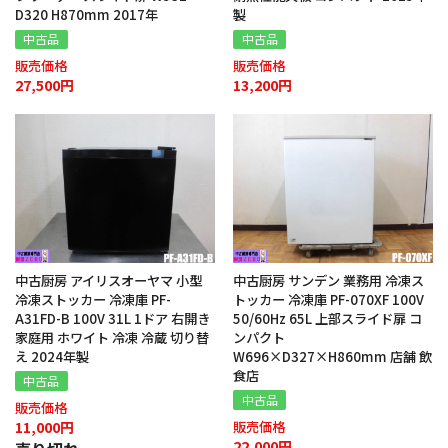
D320 H870mm 2017年
製
中古品
中古品
販売価格
販売価格
27,500円
13,200円
中古厨房 アイリスオーヤマ 小型
中古厨房 サンデン 業務用 冷凍ス
冷凍ストッカー 冷凍庫 PF-
トッカー 冷凍庫 PF-070XF 100V
A31FD-B 100V 31L 1ドア 右開き
50/60Hz 65L 上部スライド扉 コ
家庭用 ホワイト 冷凍 冷蔵 切り替
ンパクト
え 2024年製
W696×D327×H860mm 店舗 飲
食店
中古品
中古品
販売価格
11,000円
販売価格
22,000円