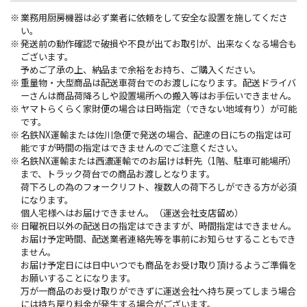
業務用厨房機器は必ず業者に依頼をして安全な設置を施してくださ
い。
発送前の動作確認で破損や不良が出てお取引が、出来なくなる場合も
ございます。
予めご了承の上、納品まで余裕をお持ち、ご購入ください。
重量物・大型商品は配送車荷台でのお渡しになります。配送ドライバ
ーさんは商品荷降ろしや設置場所への搬入等はお手伝いできません。
ヤマトらくらく家財便の場合は日時指定（できない地域有り）が可能
です。
名鉄NX運輸または佐川急便で発送の場合、配達の日にちの指定は可
能ですが時間の指定はできませんのでご注意ください。
名鉄NX運輸または西濃運輸でのお届けは軒先（1階、駐車可能場所）
まで、トラック荷台での商品お渡しとなります。
荷下ろしの為のフォークリフト、複数人の荷下ろしができる方が必須
になります。
個人宅様へはお届けできません。（運送会社支店留め）
日曜祝日以外の配送日の指定はできますが、時間指定はできません。
お届け予定時間、配送業者連絡先等を事前にお知らせすることもでき
ません。
お届け予定日には日中いつでも商品をお受け取り頂けるようご準備を
お願いすることになります。
万が一商品のお受け取りができずに運送会社へ持ち戻ってしまう場合
には持ち戻り料金が発生する場合がございます。